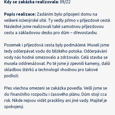
Kdy se zakázka realizovala:
09/22
Popis realizace:
Zadáním bylo připojení domu na
veškeré inženýrské sítě. Ty vedly přímo v příjezdové cestě.
Následně jsme realizovali také samotnou příjezdovou
cestu a základovou desku pro dům – dřevostavbu.
Pozemek i příjezdová cesta byly podmáčené. Museli jsme
tedy odčerpávat vodu do blízkého potoka. Odčerpávání
vody nás hodně omezovalo a zdržovalo. Celá stavba se
musela oddrenážovat. Po té jsme ji zpevnili kameny, další
skladbou štěrků a technologií vhodnou pro takové
podloží.
Přes všechna omezení se zakázka povedla. Vešli jsme se
do finančního rozpočtu i časového plánu. Dům stojí cca
rok. Nikde nejsou vidět praskliny ani jiné vady. Majitel je
spokojený.